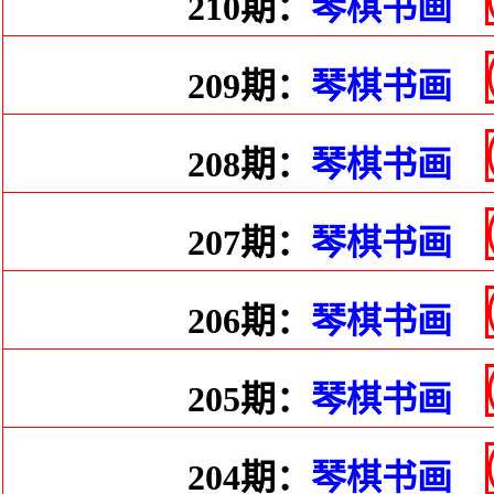
210期：
琴棋书画
209期：
琴棋书画
208期：
琴棋书画
207期：
琴棋书画
206期：
琴棋书画
205期：
琴棋书画
204期：
琴棋书画