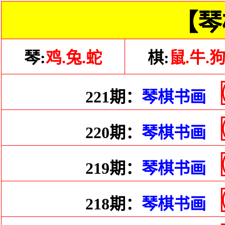
【琴
琴:
鸡.兔.蛇
棋:
鼠.牛.
221期：
琴棋书画
220期：
琴棋书画
219期：
琴棋书画
218期：
琴棋书画